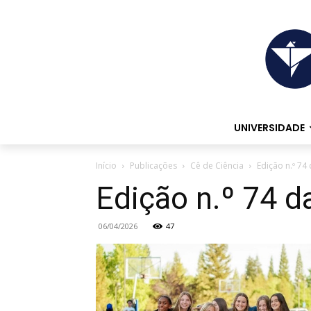
UNIVERSIDADE
Início
Publicações
Cê de Ciência
Edição n.º 74
Edição n.º 74 d
06/04/2026
47