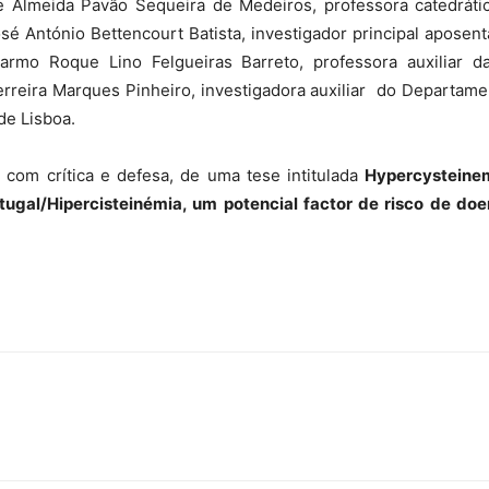
e Almeida Pavão Sequeira de Medeiros, professora catedráti
sé António Bettencourt Batista, investigador principal aposen
armo Roque Lino Felgueiras Barreto, professora auxiliar d
rreira Marques Pinheiro, investigadora auxiliar do Departam
de Lisboa.
 com crítica e defesa, de uma tese intitulada
Hypercysteinemi
tugal/
Hipercisteinémia, um potencial factor de risco de do