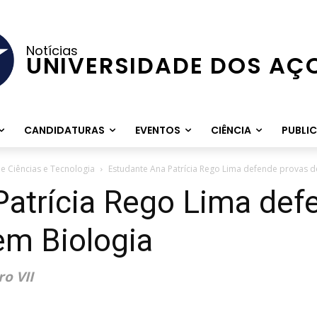
Notícias
UNIVERSIDADE DOS AÇ
CANDIDATURAS
EVENTOS
CIÊNCIA
PUBLI
e Ciências e Tecnologia
Estudante Ana Patrícia Rego Lima defende provas 
Patrícia Rego Lima def
m Biologia
ro VII