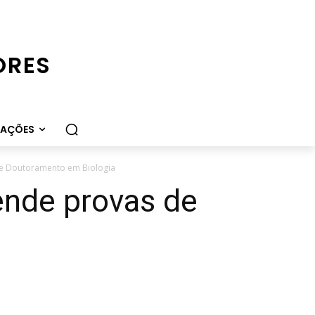
ORES
CAÇÕES
de Doutoramento em Biologia
ende provas de