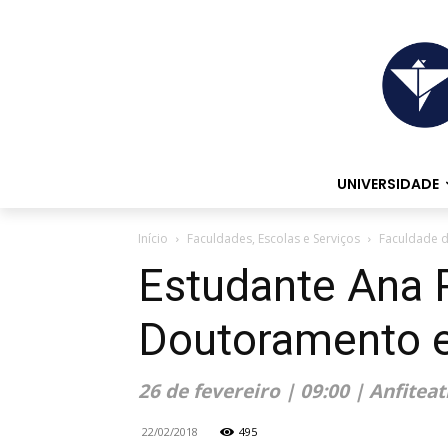
UNIVERSIDADE
Início
Faculdades, Escolas e Serviços
Faculdade d
Estudante Ana 
Doutoramento e
26 de fevereiro | 09:00 | Anfiteat
22/02/2018
495