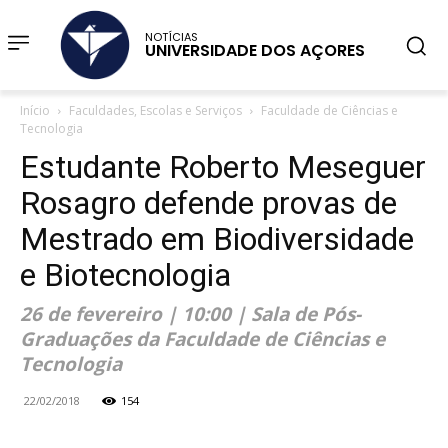
NOTÍCIAS
UNIVERSIDADE DOS AÇORES
Início
Faculdades, Escolas e Serviços
Faculdade de Ciências e
Tecnologia
Estudante Roberto Meseguer
Rosagro defende provas de
Mestrado em Biodiversidade
e Biotecnologia
26 de fevereiro | 10:00 | Sala de Pós-
Graduações da Faculdade de Ciências e
Tecnologia
22/02/2018
154