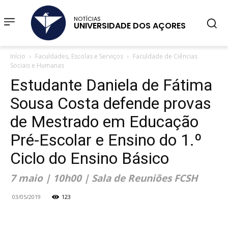
NOTÍCIAS
UNIVERSIDADE DOS AÇORES
Início
Faculdades, Escolas e Serviços
Faculdade de Ciências
Sociais e Humanas
Estudante Daniela de Fátima
Sousa Costa defende provas
de Mestrado em Educação
Pré-Escolar e Ensino do 1.º
Ciclo do Ensino Básico
7 maio | 10h00 | Sala de Reuniões FCSH
03/05/2019
123