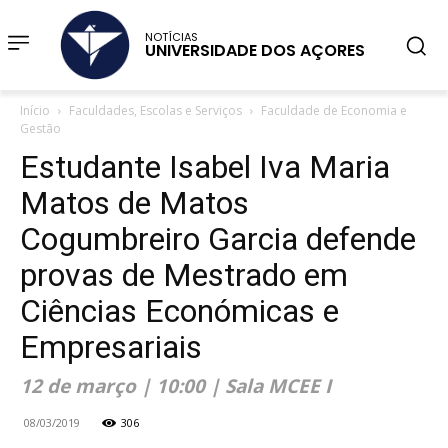
NOTÍCIAS
UNIVERSIDADE DOS AÇORES
Início
Faculdades, Escolas e Serviços
Faculdade de Economia e
Gestão
Estudante Isabel Iva Maria
Matos de Matos
Cogumbreiro Garcia defende
provas de Mestrado em
Ciências Económicas e
Empresariais
12 de março | 10:00 | Sala MCEE I
08/03/2019
306