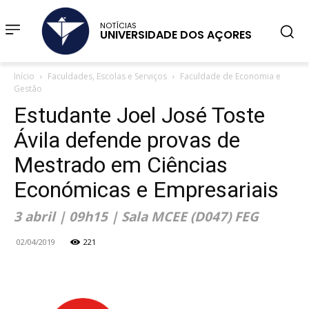
NOTÍCIAS
UNIVERSIDADE DOS AÇORES
Início
Faculdades, Escolas e Serviços
Faculdade de Economia e
Gestão
Estudante Joel José Toste
Ávila defende provas de
Mestrado em Ciências
Económicas e Empresariais
3 abril | 09h15 | Sala MCEE (D047) FEG
02/04/2019
221