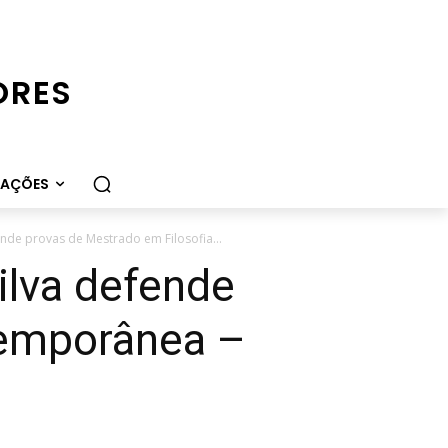
ORES
CAÇÕES
ende provas de Mestrado em Filosofia...
ilva defende
temporânea –