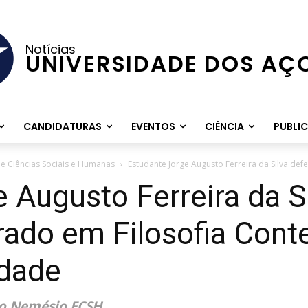
Notícias
UNIVERSIDADE DOS AÇ
CANDIDATURAS
EVENTOS
CIÊNCIA
PUBLI
e Ciências Sociais e Humanas
Estudante Jorge Augusto Ferreira da Silva def
 Augusto Ferreira da S
rado em Filosofia Con
edade
ino Nemésio FCSH