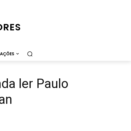
ORES
CAÇÕES
da ler Paulo
han