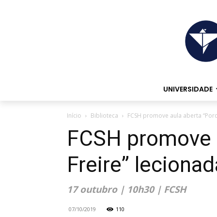
UNIVERSIDADE
Início
Biblioteca
FCSH promove aula aberta “Porquê
FCSH promove au
Freire” leciona
17 outubro | 10h30 | FCSH
07/10/2019
110