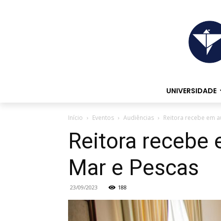
UNIVERSIDADE
Início
Eventos
Audiências
Reitora recebe em a
Reitora recebe 
Mar e Pescas
23/09/2023
188