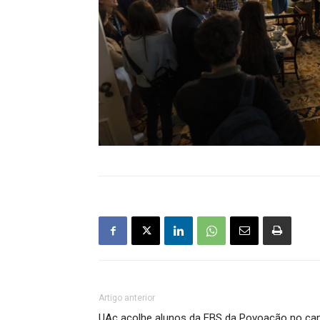
Artigo anterior
UAc acolhe alunos da EBS da Povoação no ca