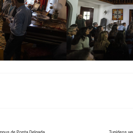
mpus de Ponta Delgada
Tunídeos v