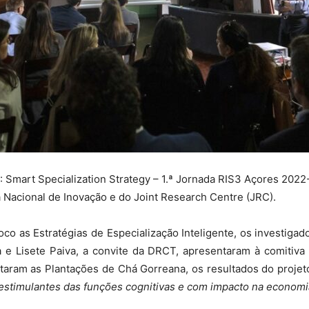
 Smart Specialization Strategy – 1.ª Jornada RIS3 Açores 202
 Nacional de Inovação e do Joint Research Centre (JRC).
foco as Estratégias de Especialização Inteligente, os investiga
a e Lisete Paiva, a convite da DRCT, apresentaram à comitiva
itaram as Plantações de Chá Gorreana, os resultados do projet
estimulantes das funções cognitivas e com impacto na economi