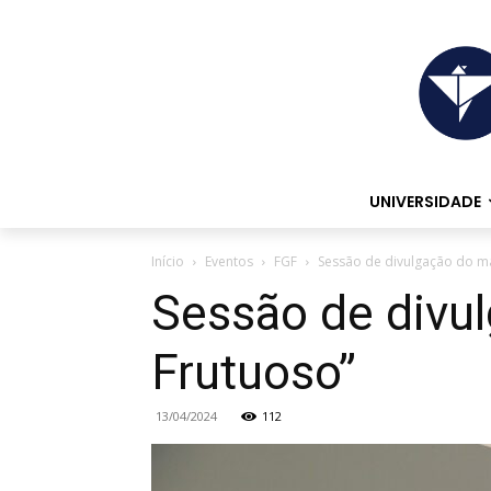
UNIVERSIDADE
Início
Eventos
FGF
Sessão de divulgação do m
Sessão de divu
Frutuoso”
13/04/2024
112