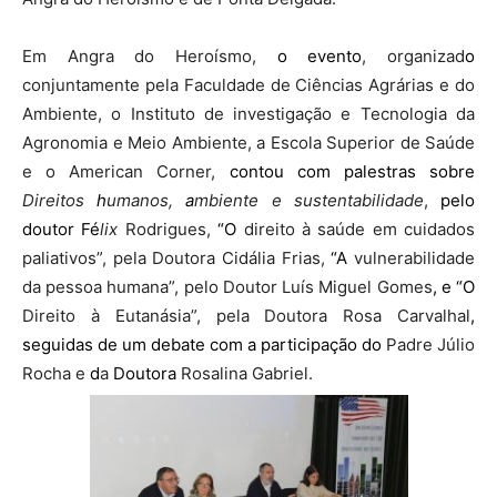
Em Angra do Heroísmo,
o evento
, organizad
o
conjuntamente pela Faculdade de Ciências Agrárias e do
Ambiente, o Instituto de investigação e Tecnologia da
Agronomia e Meio Ambiente, a Escola Superior de Saúde
e o American Corner,
contou com palestras sobre
Direitos
h
umanos,
a
mbiente e sustentabilidade
,
pelo
doutor
Fé
lix
Rodrigues,
“O
direito à saúde em cuidados
paliativos”, pela Doutora Cidália Frias,
“A
vulnerabilidade
da pessoa humana”, pelo Doutor Luís Miguel Gomes
, e “O
Direito à Eutanásia
”, pela Doutora Rosa Carvalhal
,
seguidas de um debate com a participação do
Padre Júlio
Rocha e
d
a
Doutora
Rosalina Gabriel.