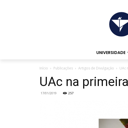
UNIVERSIDADE
Início
Publicações
Artigos de Divulgação
UAc 
UAc na primeir
17/01/2019
257