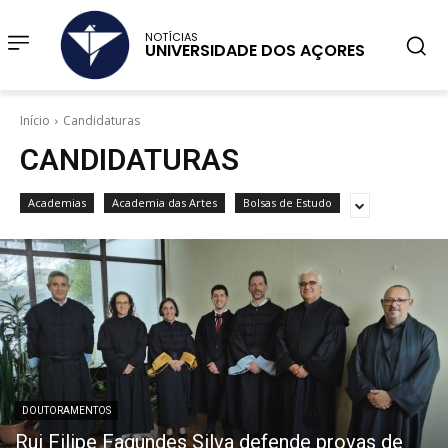
NOTÍCIAS
UNIVERSIDADE DOS AÇORES
Início
Candidaturas
CANDIDATURAS
Academias
Academia das Artes
Bolsas de Estudo
DOUTORAMENTOS
Rui Filipe Fagundes Silva defende provas de