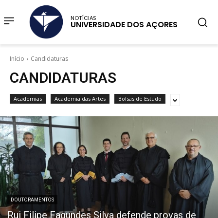
NOTÍCIAS
UNIVERSIDADE DOS AÇORES
Início
Candidaturas
CANDIDATURAS
Academias
Academia das Artes
Bolsas de Estudo
DOUTORAMENTOS
Rui Filipe Fagundes Silva defende provas de