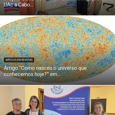
UAc a Cabo...
ARTIGOS EM REVISTAS
Artigo “Como nasceu o universo que
conhecemos hoje?” em...